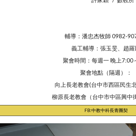
許家穎 / 數教所
輔導：潘忠杰牧師
0982-90
義工輔導：張玉旻、趙羅
聚會時間：每週
一
晚上7:00～
聚會地點（隔週）：
向上長老教會(台中市西區民生北
柳原長老教會（台中市中區興中街
FB:中教中科長青團契