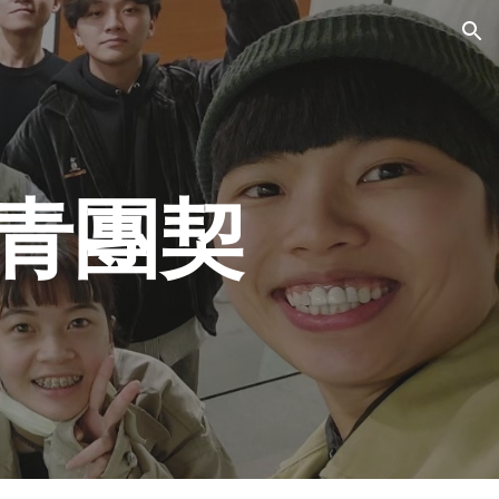
ion
長青團契