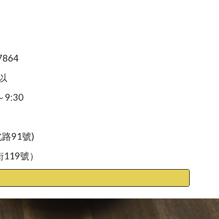
7864
以
9:30
路91號)
119號）