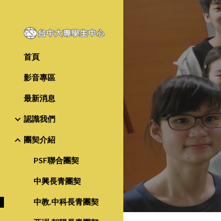
Sk
首頁
影音專區
最新消息
認識我們
團契介紹
PSF聯合團契
中興長青團契
中教.中科長青團契