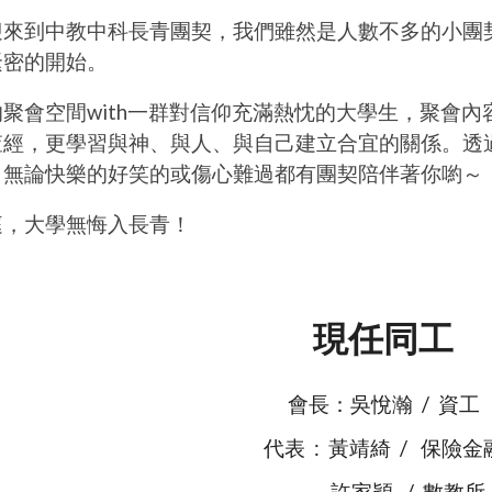
迎來到中教中科長青團契，我們雖然是人數不多的小團
緊密的開始
。
聚會空間with一群對信仰充滿熱忱的大學生，聚會
查經，更學習與神、與人、與自己建立合宜的關係。透
，無論快樂的好笑的或傷心難過都有團契陪伴著你喲～
庭，大學無悔入長青！
現任同工
會長：吳悅瀚 / 資工
代表 : 黃靖綺 / 保險金