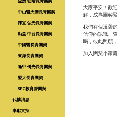
亞洲.朝陽長青團契
大家平安！歡
中山醫天僑長青團契
解，成為團契
靜宜.弘光長青團契
我們有個溫馨的
勤益.中台長青團契
信仰的認識、
喝，彼此照顧
中國醫長青團契
加入團契小家
東海長青團契
逢甲.僑光長青團契
暨大長青團契
SEC教育營團契
代禱消息
奉獻支持